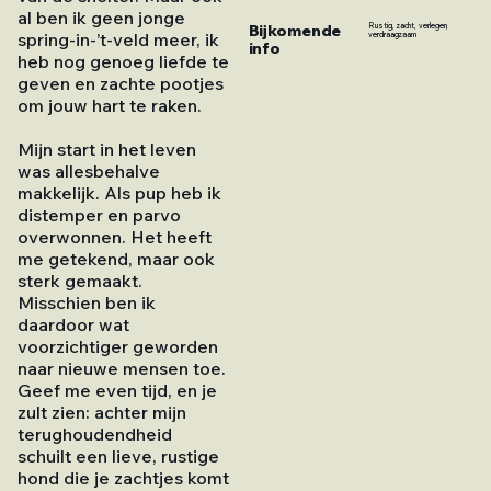
al ben ik geen jonge
Bijkomende
Rustig, zacht, verlegen,
spring-in-’t-veld meer, ik
verdraagzaam
info
heb nog genoeg liefde te
geven en zachte pootjes
om jouw hart te raken.
Mijn start in het leven
was allesbehalve
makkelijk. Als pup heb ik
distemper en parvo
overwonnen. Het heeft
me getekend, maar ook
sterk gemaakt.
Misschien ben ik
daardoor wat
voorzichtiger geworden
naar nieuwe mensen toe.
Geef me even tijd, en je
zult zien: achter mijn
terughoudendheid
schuilt een lieve, rustige
hond die je zachtjes komt