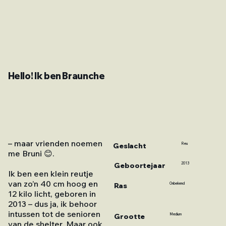
Hello! Ik ben Braunche
– maar vrienden noemen
Geslacht
Reu
me Bruni 😊.
2013
Geboortejaar
Ik ben een klein reutje
van zo’n 40 cm hoog en
Ras
Onbekend
12 kilo licht, geboren in
2013 – dus ja, ik behoor
intussen tot de senioren
Grootte
Medium
van de shelter. Maar ook