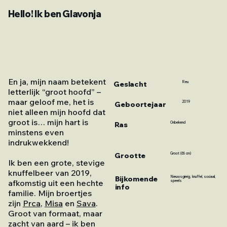
Hello! Ik ben Glavonja
En ja, mijn naam betekent
Geslacht
Reu
letterlijk “groot hoofd” –
maar geloof me, het is
2019
Geboortejaar
niet alleen mijn hoofd dat
groot is… mijn hart is
Ras
Onbekend
minstens even
indrukwekkend!
Grootte
Groot (66 cm)
Ik ben een grote, stevige
knuffelbeer van 2019,
Bijkomende
Nieuwsgierig, knuffel, sociaal,
afkomstig uit een hechte
speels
info
familie. Mijn broertjes
zijn
Prca
,
Misa
en
Sava
.
Groot van formaat, maar
zacht van aard – ik ben