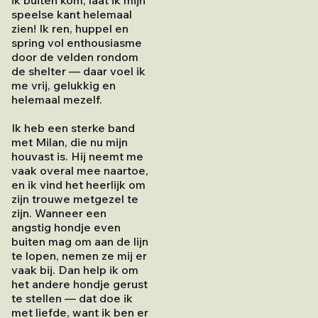
ik buiten kom, laat ik mijn
speelse kant helemaal
zien! Ik ren, huppel en
spring vol enthousiasme
door de velden rondom
de shelter — daar voel ik
me vrij, gelukkig en
helemaal mezelf.
Ik heb een sterke band
met Milan, die nu mijn
houvast is. Hij neemt me
vaak overal mee naartoe,
en ik vind het heerlijk om
zijn trouwe metgezel te
zijn. Wanneer een
angstig hondje even
buiten mag om aan de lijn
te lopen, nemen ze mij er
vaak bij. Dan help ik om
het andere hondje gerust
te stellen — dat doe ik
met liefde, want ik ben er