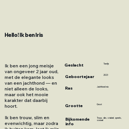
Hello! Ik ben Iris
Geslacht
Teefje
Ik ben een jong meisje
van ongeveer 2 jaar oud,
2023
Geboortejaar
met de elegante looks
van een jachthond — en
Ras
Jachthond mix
niet alleen de looks,
maar ook het mooie
karakter dat daarbij
Grootte
Groot
hoort.
Ik ben trouw, slim en
Bijkomende
Trouw, slim, stabiel, speels,
sociaal
evenwichtig, maar zodra
info