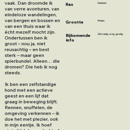
vaak. Dan droomde ik
Ras
Onbekend
van verre avonturen, van
eindeloze wandelingen,
van bergen en bossen en
Grootte
Medium
van een thuis waar ik
écht mezelf mocht zijn.
Bijkomende
Zelfstandig, rustig, gevoelig
Ondertussen ben ik
info
groot – nou ja, niet
reusachtig – en best
sterk – maar geen
spierbundel. Alleen… die
dromen? Die heb ik nog
steeds.
Ik ben een zelfstandige
hond met een actieve
geest en een lijf dat
graag in beweging blijft.
Rennen, snuffelen, de
omgeving verkennen – ik
doe het met plezier, ook
in mijn eentje. Ik hoef