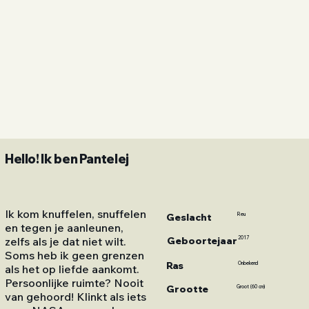
Hello! Ik ben Pantelej
Ik kom knuffelen, snuffelen
Geslacht
Reu
en tegen je aanleunen,
Geboortejaar
2017
zelfs als je dat niet wilt.
Soms heb ik geen grenzen
Ras
Onbekend
als het op liefde aankomt.
Persoonlijke ruimte? Nooit
Grootte
Groot (60 cm)
van gehoord! Klinkt als iets