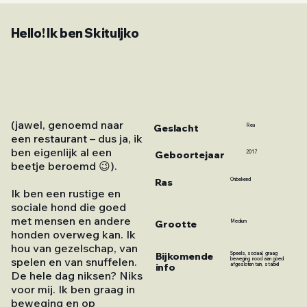
Hello! Ik ben Skituljko
(jawel, genoemd naar
Geslacht
Reu
een restaurant – dus ja, ik
ben eigenlijk al een
2017
Geboortejaar
beetje beroemd 😉).
Ras
Onbekend
Ik ben een rustige en
sociale hond die goed
met mensen en andere
Grootte
Medium
honden overweg kan. Ik
hou van gezelschap, van
Bijkomende
Speels, sociaal, graag
spelen en van snuffelen.
beweging, nood aan goed
info
afgesloten tuin, stabiel
De hele dag niksen? Niks
voor mij. Ik ben graag in
beweging en op