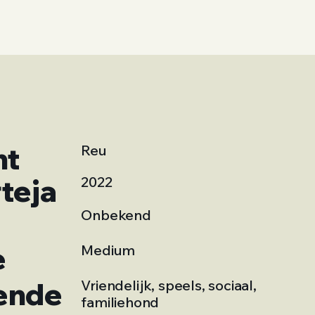
ht
Reu
teja
2022
Onbekend
e
Medium
ende
Vriendelijk, speels, sociaal,
familiehond