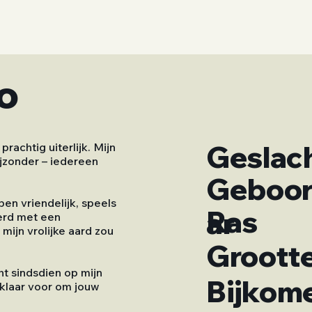
bo
Geslac
rachtig uiterlijk. Mijn
jzonder – iedereen
Geboor
ben vriendelijk, speels
Ras
ar
erd met een
mijn vrolijke aard zou
Groott
t sindsdien op mijn
Bijkom
 klaar voor om jouw