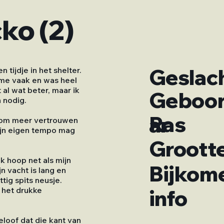
cko (2)
Geslac
 tijdje in het shelter.
e me vaak en was heel
 al wat beter, maar ik
Geboor
 nodig.
Ras
ar
 om meer vertrouwen
 mijn eigen tempo mag
Groott
k hoop net als mijn
Bijkom
n vacht is lang en
tig spits neusje.
info
 het drukke
eloof dat die kant van