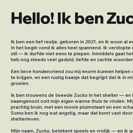
Hello! Ik ben Zu
Ik ben een lief reutje, geboren in 2021, en ik woon al een
In het begin vond ik alles heel spannend. Ik verstopt
stil — ik durfde niet eens te piepen. Inmiddels gaat het
heb nog steeds veel geduld, liefde en zachte woorden
Een lieve hondenvriend zou mij enorm kunnen helpen
te krijgen, en een rustig baasje dat begrijpt dat ik in
groeien.
Ik ben trouwens de tweede Zucko in het shelter — en i
naamgenoot ooit mijn eigen warme thuis te vinden. Mij
prachtig bruin, met een mooie pluimstaart en een schat
Soms ben ik nog wat angstig, maar dat komt vast door
shelterleven.
Mijn naam, Zucko, betekent speels en vrolijk — en ik g