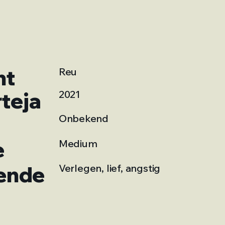
ht
Reu
teja
2021
Onbekend
e
Medium
ende
Verlegen, lief, angstig